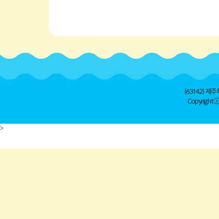
(63142) 제주
Copyright ⓒ 
>