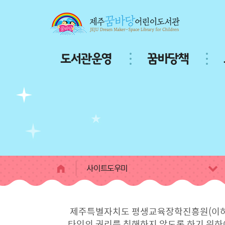
본문 바로가기
주
도서관운영
꿈바당책
메
뉴
서
브
페
이
지
콘
텐
츠
사이트도우미
제주특별자치도 평생교육장학진흥원(이하 "
타인의 권리를 침해하지 않도록 하기 위하