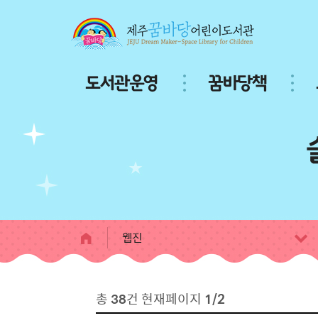
본문 바로가기
주
도서관운영
꿈바당책
메
뉴
서
브
페
이
지
콘
텐
츠
웹진
총
38
건 현재페이지
1/2