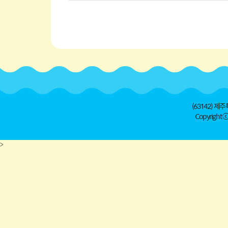
(63142) 제주
Copyright ⓒ 
>