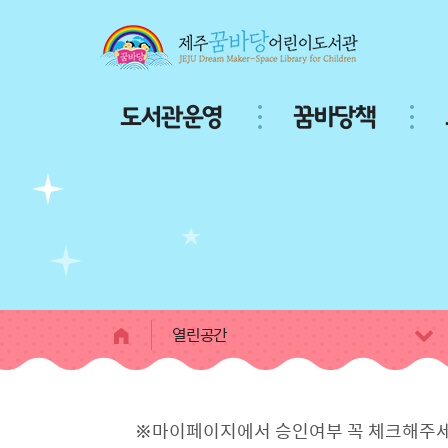
본문 바로가기
주
도서관운영
꿈바당책
메
뉴
서
브
페
이
지
콘
텐
츠
열린공간
※마이페이지에서 승인여부 꼭 체크해주세