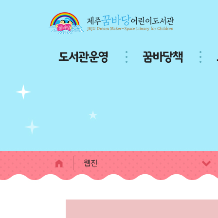
본문 바로가기
주
도서관운영
꿈바당책
메
뉴
서
브
페
이
지
콘
텐
츠
웹진